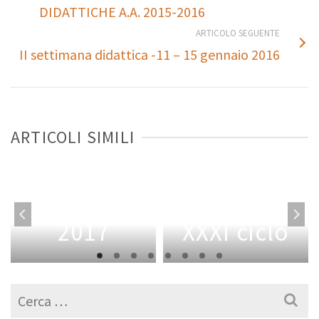
2016:
DIDATTICHE A.A. 2015-2016
presentazio
ARTICOLO SEGUENTE
dei
II settimana didattica -11 – 15 gennaio 2016
risultati
delle
ricerche
ARTICOLI SIMILI
APPUNTAMENTI
dei
DIDATTICI
dottorandi
MAGGIO
del XXX e
2017
XXXI ciclo
Cerca
per: