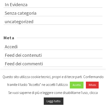
In Evidenza
Senza categoria
uncategorized
Meta
Accedi
Feed dei contenuti
Feed dei commenti
WordPress.org
Questo sito utilizza cookie tecnici, propri e di terze parti. Confermando
tramite il tasto "Accetto" ne accetti l'utilizzo.
Accetto
Rifiuto
Se vuoi saperne di più e leggere come disabilitarne l'uso, clicca
Leggi tutto
© 2026 dottorato studi storici - WordPress Theme by
Kadence WP