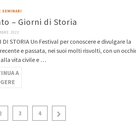
E SEMINARI
to – Giorni di Storia
MBRE 2023
 DI STORIA Un Festival per conoscere e divulgare la
 recente e passata, nei suoi molti risvolti, con un occhi
 alla vita civile e …
INUA A
GGERE
2
3
4