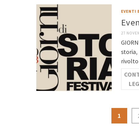
EVENTI 
Even
27 NOVE
GIORNI
storia,
rivolto
CONT
LE
1