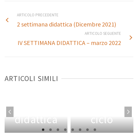
ARTICOLO PRECEDENTE
2 settimana didattica (Dicembre 2021)
ARTICOLO SEGUENTE
IV SETTIMANA DIDATTICA – marzo 2022
a
Concorso
ARTICOLI SIMILI
di
I
ammissione
settimana
al XXXII
didattica
ciclo