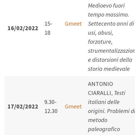
M
edioevo fuori
tempo massimo.
15-
Gmeet
Settecento anni di
16/02/2022
18
usi, abusi,
forzature,
strumentalizzazion
e distorsioni della
storia medievale
ANTONIO
CIARALLI,
Testi
9.30-
italiani delle
17/02/2022
Gmeet
12.30
origini. Problemi d
metodo
paleografico