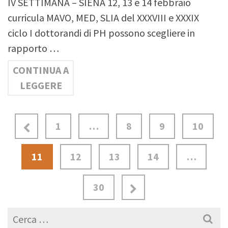
IV SETTIMANA – SIENA 12, 13 e 14 febbraio
curricula MAVO, MED, SLIA del XXXVIII e XXXIX
ciclo I dottorandi di PH possono scegliere in
rapporto …
CONTINUA A
LEGGERE
1
…
8
9
10
11
12
13
14
…
30
Cerca