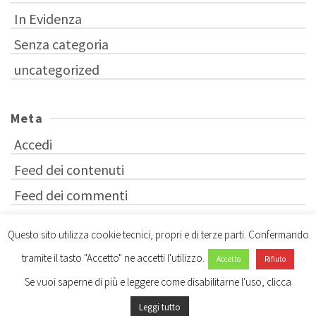
In Evidenza
Senza categoria
uncategorized
Meta
Accedi
Feed dei contenuti
Feed dei commenti
WordPress.org
Questo sito utilizza cookie tecnici, propri e di terze parti. Confermando
tramite il tasto "Accetto" ne accetti l'utilizzo.
Accetto
Rifiuto
Se vuoi saperne di più e leggere come disabilitarne l'uso, clicca
Leggi tutto
© 2026 dottorato studi storici - WordPress Theme by
Kadence WP