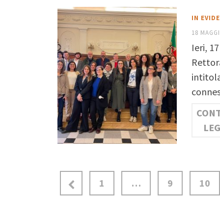
IN EVID
18 MAGGI
Ieri, 1
Rettor
intito
connes
CONT
LE
1
…
9
10