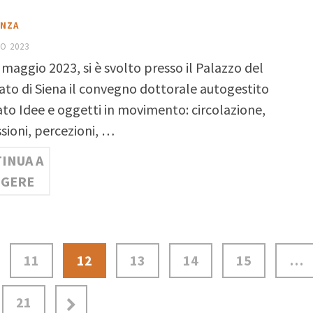
ENZA
O 2023
7 maggio 2023, si è svolto presso il Palazzo del
ato di Siena il convegno dottorale autogestito
lato Idee e oggetti in movimento: circolazione,
sioni, percezioni, …
INUA A
GGERE
11
12
13
14
15
…
21