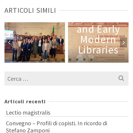
Late
ARTICOLI SIMILI
Medieval
o
and Early
Modern
Libraries
Cerca
per:
Articoli recenti
Lectio magistralis
Convegno – Profili di copisti. In ricordo di
Stefano Zamponi