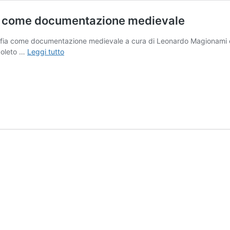
 come documentazione medievale
ia come documentazione medievale a cura di Leonardo Magionami e
Monumentum,
Spoleto …
Leggi tutto
documentum.
L’epigrafia
come
documentazione
medievale