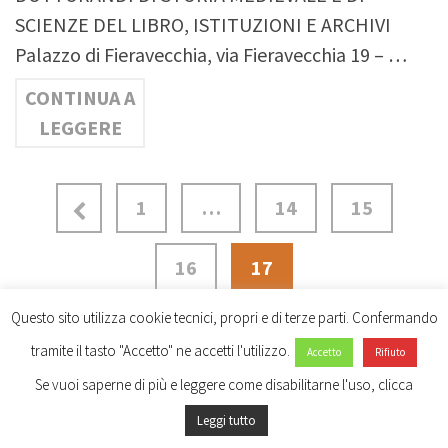
SCIENZE DEL LIBRO, ISTITUZIONI E ARCHIVI
Palazzo di Fieravecchia, via Fieravecchia 19 – …
CONTINUA A
LEGGERE
1
…
14
15
16
17
Questo sito utilizza cookie tecnici, propri e di terze parti. Confermando
tramite il tasto "Accetto" ne accetti l'utilizzo.
Accetto
Rifiuto
Se vuoi saperne di più e leggere come disabilitarne l'uso, clicca
© 2026 dottorato studi storici - WordPress Theme by
Kadence WP
Leggi tutto